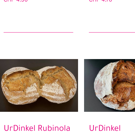
UrDinkel Rubinola
UrDinkel