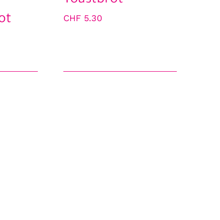
Toastbrot
ot
CHF
5.30