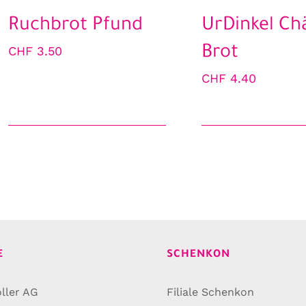
Ruchbrot Pfund
UrDinkel Ch
CHF
3.50
Brot
CHF
4.40
E
SCHENKON
ller AG
Filiale Schenkon