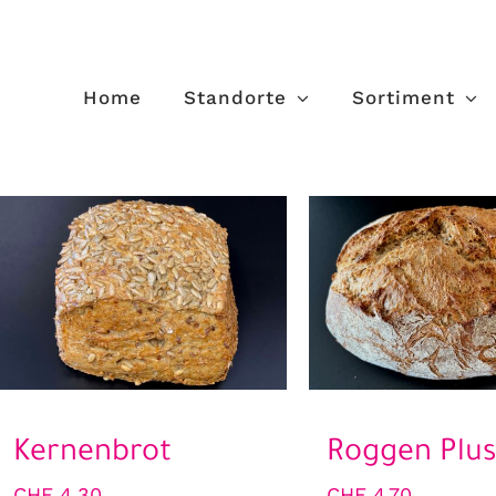
Home
Standorte
Sortiment
Kernenbrot
Roggen Plus
CHF
4.30
CHF
4.70