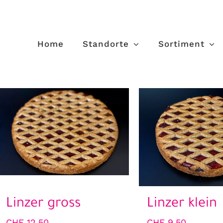
Home
Standorte
Sortiment
Linzer gross
Linzer klein
CHF
12.50
CHF
9.50