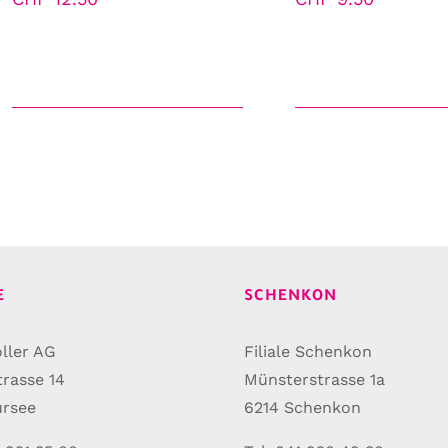
E
SCHENKON
ller AG
Filiale Schenkon
trasse 14
Münsterstrasse 1a
ursee
6214 Schenkon