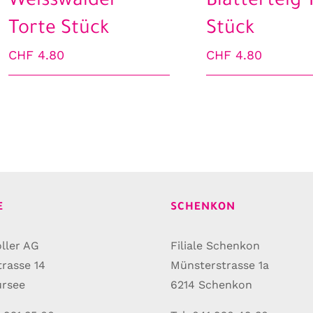
Weisswälder
Blätterteig 
Torte Stück
Stück
CHF
4.80
CHF
4.80
E
SCHENKON
ller AG
Filiale Schenkon
trasse 14
Münsterstrasse 1a
ursee
6214 Schenkon